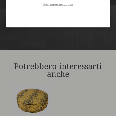
Per saperne di più
739 mg
Scarica la scheda
Potrebbero interessarti
anche