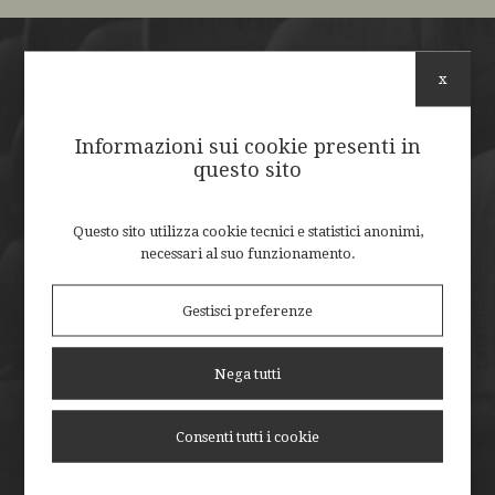
x
Scheda tecnica
Informazioni sui cookie presenti in
VALORE ENERGETICO (PER 100G)
questo sito
320 Kcal/1326 kj
Questo sito utilizza cookie tecnici e statistici anonimi,
GRASSI
necessari al suo funzionamento.
26,75 g
Gestisci preferenze
CARBOIDRATI
0,74 g
Nega tutti
PROTEINE
Consenti tutti i cookie
19 g
SALE